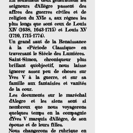
En seulement deux générations les
seigneurs d'Allègre passent des
affres des guerres civiles et de
religion du XVIe s, aux règnes les
plus longs que sont ceux de Louis
XIV (1638,
1643-1715)
et Louis XV
(1710,
1715-1774)
.
Un grand saut de la Renaissance
à la «Période Classique» en
traversant le Siècle des Lumières.
Saint-Simon, chroniqueur plus
brillant qu'objectif, nous laisse
ignorer assez peu de choses sur
Yves V à la guerre, et sur sa
famille aux fantaisies et vanités
de la cour.
Les documents sur le maréchal
d'Alegre et les siens sont si
nombreux que nous voyagerons
quelques temps en la compagnie
d'Yves V marquis d'Allègre, de son
épouse et de leurs filles.
Nous changerons de rubrique en