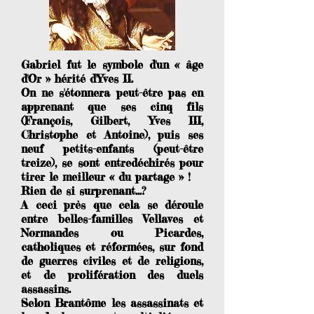
Gabriel fut le symbole d'un « âge
d'Or » hérité d'Yves II.
On ne s'étonnera peut-être pas en
apprenant que ses cinq fils
(François, Gilbert, Yves III,
Christophe et Antoine), puis ses
neuf petits-enfants (peut-être
treize), se sont entredéchirés pour
tirer le meilleur « du partage » !
Rien de si surprenant...?
A ceci près que cela se déroule
entre belles-familles Vellaves et
Normandes ou Picardes,
catholiques et réformées, sur fond
de guerres civiles et de religions,
et de prolifération des duels
assassins.
Selon Brantôme les assassinats et