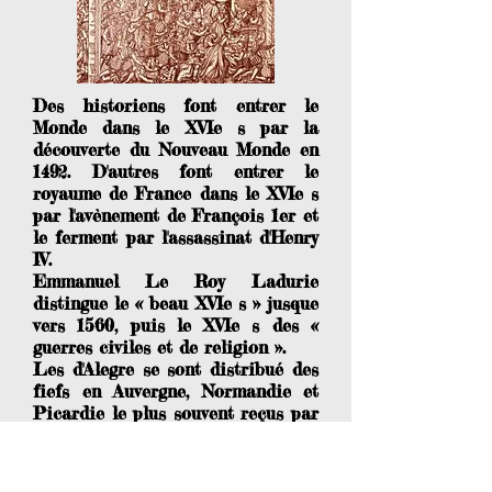
Des historiens font entrer le
Monde dans le XVIe s par la
découverte du Nouveau Monde en
1492. D'autres font entrer le
royaume de France dans le XVIe s
par l'avènement de François 1er et
le ferment par l'assassinat d'Henry
IV.
Emmanuel Le Roy Ladurie
distingue le « beau XVIe s » jusque
vers 1560, puis le XVIe s des «
guerres civiles et de religion ».
Les d'Alegre se sont distribué des
fiefs en Auvergne, Normandie et
Picardie le plus souvent reçus par
mariages.
Gabriel, né un peu avant 1495, est
mort un peu avant 1539.