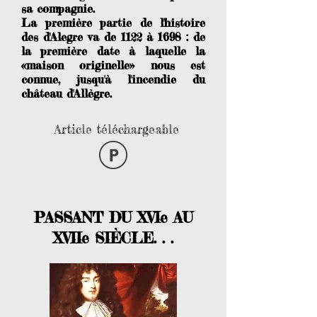
sa compagnie.
La première partie de l'histoire
des d'Alegre va de 1122 à 1698 : de
la première date à laquelle la
«maison originelle» nous est
connue, jusqu'à l'incendie du
château d'Allègre.
Article téléchargeable
PASSANT DU XVIe AU
XVIIe SIÈCLE. . .