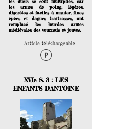
les duels se sont multipliés, car
les armes de poing, légères,
discrètes et faciles à manier, fines
épées et dagues traîtresses, ont
remplacé les lourdes armes
médiévales des tournois et joutes.
Article téléchargeable
XVIe S. 3 : LES
ENFANTS D'ANTOINE