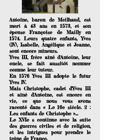
Antoine, baron de Meilhaud, est
mort à 43 ans en 1573, et son
épouse Françoise de Mailly en
1574. Leurs quatre enfants, Yves
(IV), Isabelle, Angélique et Jeanne,
sont encore mineurs.
Yves III, frère aîné d'Antoine, leur
oncle, se fait aussitôt nommer
comme leur tuteur.
En 1576 Yves III adopte le futur
Yves IV.
Mais Christophe, cadet d'Yves III
et aîné d'Antoine, est encore en
vie, ce que nous vous avons
raconté dans « Le 16e siècle. 2 :
Les enfants de Christophe »...
Le XVIe s continue avec la suite
des guerres civiles et de religion,
et les intrigues pour prendre le
trône de France.